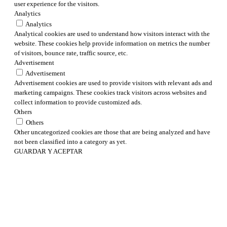
user experience for the visitors.
Analytics
Analytics
Analytical cookies are used to understand how visitors interact with the
website. These cookies help provide information on metrics the number
of visitors, bounce rate, traffic source, etc.
Advertisement
Advertisement
Advertisement cookies are used to provide visitors with relevant ads and
marketing campaigns. These cookies track visitors across websites and
collect information to provide customized ads.
Others
Others
Other uncategorized cookies are those that are being analyzed and have
not been classified into a category as yet.
GUARDAR Y ACEPTAR