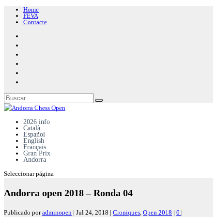
Home
FEVA
Contacte
2026 info
Català
Español
English
Français
Gran Prix
Andorra
Seleccionar página
Andorra open 2018 – Ronda 04
Publicado por
adminopen
|
Jul 24, 2018
|
Croniques
,
Open 2018
|
0
|