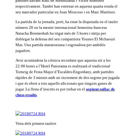
partides davant Raul de Mendizábal i Víctor Martínez
respectivament. També han estrenat en aquesta quarta ronda el
seu marcador particular en Joan Moscoso i en Marc Martínez.
La partida de la jornada, però, ha estat la disputada en el tauler
número 20 on la mestre internacional femenina francesa
Natacha Benmesbah ha trigat més de 5 hores i mitja per
doblegar la defensa del seu compatriota Younes El Mchaouri
Mas. Una partida maratoniana i esgotadora per ambdós
jugadors.
Avui acomiadem la crònica recordant que aquesta nit a les
22:00 hores a l’Hotel Panorama es realitzarà el tradicional
Torneig de Festa Major d’Escaldes-Engordany, amb partides
ràpides de 3 minuts amb un increment de dos segons per jugada
i que és obert a tots aquells aficionats que tinguin ganes de
jugar. La llista d’inscrits es pot trobar en el
següent enllaç de
chess-results
.
Vista dels primers taulers