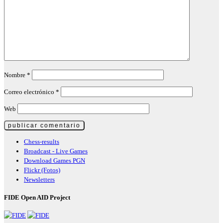
Nombre
*
Correo electrónico
*
Web
Chess-results
Broadcast - Live Games
Download Games PGN
Flickr (Fotos)
Newsletters
FIDE Open AID Project