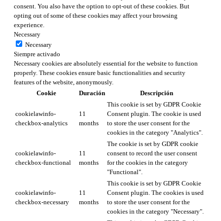
consent. You also have the option to opt-out of these cookies. But
opting out of some of these cookies may affect your browsing
experience.
Necessary
Necessary
Siempre activado
Necessary cookies are absolutely essential for the website to function
properly. These cookies ensure basic functionalities and security
features of the website, anonymously.
Cookie
Duración
Descripción
This cookie is set by GDPR Cookie
cookielawinfo-
11
Consent plugin. The cookie is used
checkbox-analytics
months
to store the user consent for the
cookies in the category "Analytics".
The cookie is set by GDPR cookie
cookielawinfo-
11
consent to record the user consent
checkbox-functional
months
for the cookies in the category
"Functional".
This cookie is set by GDPR Cookie
cookielawinfo-
11
Consent plugin. The cookies is used
checkbox-necessary
months
to store the user consent for the
cookies in the category "Necessary".