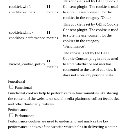
This cookie is set by GDPR Cookie
cookielawinfo-
11
Consent plugin. The cookie is used
checkbox-others
months
to store the user consent for the
cookies in the category "Other.
This cookie is set by GDPR Cookie
Consent plugin. The cookie is used
cookielawinfo-
11
to store the user consent for the
checkbox-performance
months
cookies in the category
"Performance".
The cookie is set by the GDPR
Cookie Consent plugin and is used
11
viewed_cookie_policy
to store whether or not user has
months
consented to the use of cookies. It
does not store any personal data.
Functional
Functional
Functional cookies help to perform certain functionalities like sharing
the content of the website on social media platforms, collect feedbacks,
and other third-party features.
Performance
Performance
Performance cookies are used to understand and analyze the key
performance indexes of the website which helps in delivering a better