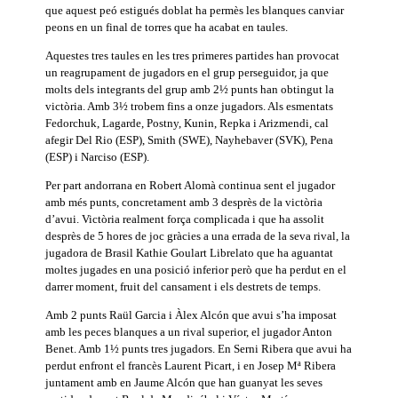
que aquest peó estigués doblat ha permès les blanques canviar
peons en un final de torres que ha acabat en taules.
Aquestes tres taules en les tres primeres partides han provocat
un reagrupament de jugadors en el grup perseguidor, ja que
molts dels integrants del grup amb 2½ punts han obtingut la
victòria. Amb 3½ trobem fins a onze jugadors. Als esmentats
Fedorchuk, Lagarde, Postny, Kunin, Repka i Arizmendi, cal
afegir Del Rio (ESP), Smith (SWE), Nayhebaver (SVK), Pena
(ESP) i Narciso (ESP).
Per part andorrana en Robert Alomà continua sent el jugador
amb més punts, concretament amb 3 desprès de la victòria
d’avui. Victòria realment força complicada i que ha assolit
desprès de 5 hores de joc gràcies a una errada de la seva rival, la
jugadora de Brasil Kathie Goulart Librelato que ha aguantat
moltes jugades en una posició inferior però que ha perdut en el
darrer moment, fruit del cansament i els destrets de temps.
Amb 2 punts Raül Garcia i Àlex Alcón que avui s’ha imposat
amb les peces blanques a un rival superior, el jugador Anton
Benet. Amb 1½ punts tres jugadors. En Serni Ribera que avui ha
perdut enfront el francès Laurent Picart, i en Josep Mª Ribera
juntament amb en Jaume Alcón que han guanyat les seves