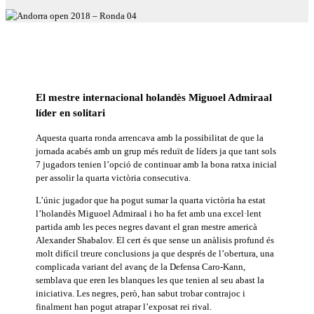
El mestre internacional holandès Miguoel Admiraal
líder en solitari
Aquesta quarta ronda arrencava amb la possibilitat de que la
jornada acabés amb un grup més reduït de líders ja que tant sols
7 jugadors tenien l’opció de continuar amb la bona ratxa inicial
per assolir la quarta victòria consecutiva.
L’únic jugador que ha pogut sumar la quarta victòria ha estat
l’holandès Miguoel Admiraal i ho ha fet amb una excel·lent
partida amb les peces negres davant el gran mestre americà
Alexander Shabalov. El cert és que sense un anàlisis profund és
molt difícil treure conclusions ja que després de l’obertura, una
complicada variant del avanç de la Defensa Caro-Kann,
semblava que eren les blanques les que tenien al seu abast la
iniciativa. Les negres, però, han sabut trobar contrajoc i
finalment han pogut atrapar l’exposat rei rival.