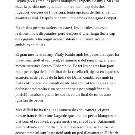
Repka (SVK) amb les peces blanques i Evgeny Postny (ISR). Ha
estat la partida més igualada i on realment cap dels dos
jugadors, després de l’obertura, tenia opcions de lluitar per un
avantatge real. Després del canvi de dames s’ha signat l’empat.
En els dos primers taulers, en canvi, les partides han estat
realment molt disputades, però després d’una llarga lluita cap
dels jugadors ha pogut acabar obtenint el triomf, acabant
ambdues en taules.
El gran mestre alemany Vitaly Kunin amb les peces blanques ha
pressionat molt al seu rival, el número u del rànquing, el gran
mestre ucraïnès Sergey Fedorchuk. De fet les negres han patit
molt per culpa de la debilitat de la casella c6, típica en aquestes
estructures de peons de la Índia de Dama, combinada amb la
mala col·locació del cavall de a6. Malgrat tot les negres s’han
defensat amb molta cura per anar poc a poc simplificant la
posició i acabar signant les taules en un final de torres amb
igualtat de peons.
Més difícil ho ha tingut el número dos del torneig, el gran
mestre francès Maxime Lagarde que amb les peces blanques ha
vist com el seu rival, el gran mestre espanyol Julen Arizmendi,
neutralitzava amb molta cura la pressió sobre el seu enroc per
acabar simplificant la posició amb un peó d’avantatge. El fet de