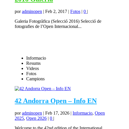
por
adminopen
|
Feb 2, 2017
|
Fotos
|
0
|
Galeria Fotogràfica (Selecció 2016) Selecció de
fotografies de l’Open Internacional...
Informacio
Resums
Videos
Fotos
Campions
42 Andorra Open – Info EN
por
adminopen
|
Feb 17, 2026
|
Informacio
,
Open
2025
,
Open 2026
|
0
|
Welcome to the 42nd edition of the International