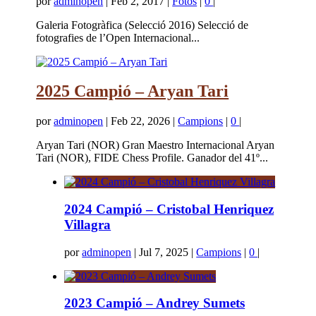
por
adminopen
|
Feb 2, 2017
|
Fotos
|
0
|
Galeria Fotogràfica (Selecció 2016) Selecció de
fotografies de l’Open Internacional...
2025 Campió – Aryan Tari
por
adminopen
|
Feb 22, 2026
|
Campions
|
0
|
Aryan Tari (NOR) Gran Maestro Internacional Aryan
Tari (NOR), FIDE Chess Profile. Ganador del 41º...
2024 Campió – Cristobal Henriquez
Villagra
por
adminopen
|
Jul 7, 2025
|
Campions
|
0
|
2023 Campió – Andrey Sumets