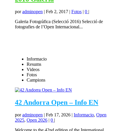
por
adminopen
|
Feb 2, 2017
|
Fotos
|
0
|
Galeria Fotogràfica (Selecció 2016) Selecció de
fotografies de l’Open Internacional...
Informacio
Resums
Videos
Fotos
Campions
42 Andorra Open – Info EN
por
adminopen
|
Feb 17, 2026
|
Informacio
,
Open
2025
,
Open 2026
|
0
|
Welcome to the 42nd edition of the International