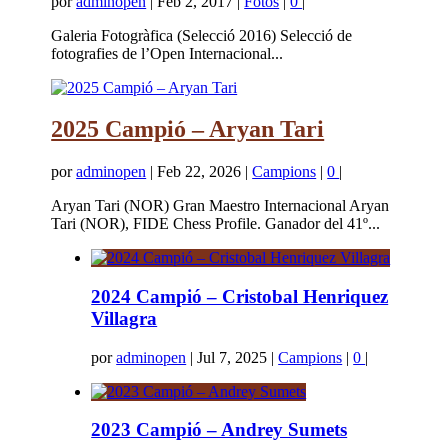
por
adminopen
|
Feb 2, 2017
|
Fotos
|
0
|
Galeria Fotogràfica (Selecció 2016) Selecció de
fotografies de l’Open Internacional...
2025 Campió – Aryan Tari
por
adminopen
|
Feb 22, 2026
|
Campions
|
0
|
Aryan Tari (NOR) Gran Maestro Internacional Aryan
Tari (NOR), FIDE Chess Profile. Ganador del 41º...
2024 Campió – Cristobal Henriquez
Villagra
por
adminopen
|
Jul 7, 2025
|
Campions
|
0
|
2023 Campió – Andrey Sumets