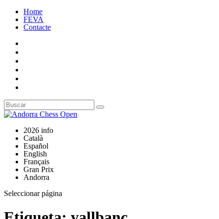
Home
FEVA
Contacte
2026 info
Català
Español
English
Français
Gran Prix
Andorra
Seleccionar página
Etiqueta:
vallbanc